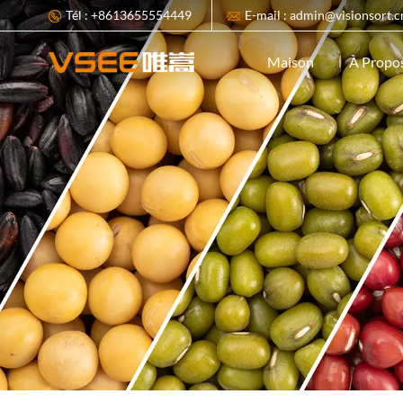
Tél : +8613655554449
E-mail : admin@visionsort.c
À Propo
Maison