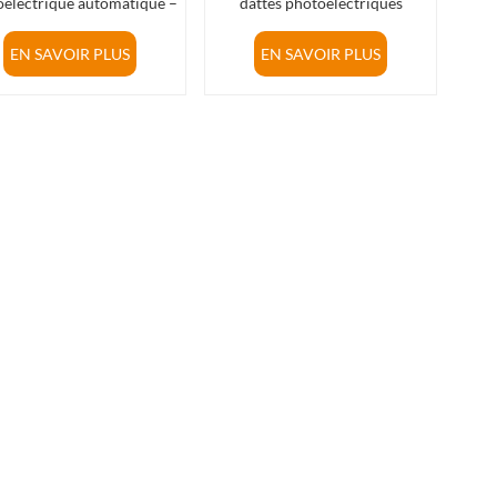
oélectrique automatique –
dattes photoélectriques
ction de couleur, de taille
économiques
et de défauts
EN SAVOIR PLUS
EN SAVOIR PLUS