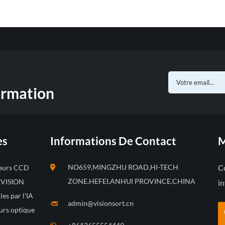
ormation
es
Informations De Contact
M
NO659,MINGZHU ROAD,HI-TECH
Co
leurs CCD
ZONE,HEFEI,ANHUI PROVINCE,CHINA
s VISION
in
les par l'IA
admin@visionsort.cn
urs optique