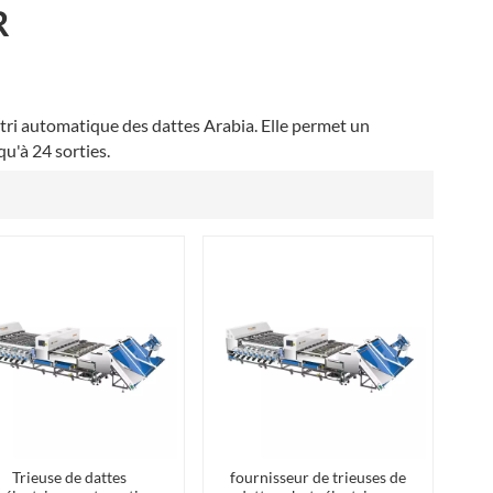
R
العربية
فارسی
e tri automatique des dattes Arabia. Elle permet un
squ'à 24 sorties.
Trieuse de dattes
fournisseur de trieuses de