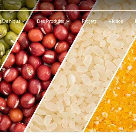
n
s De Nous
Des Produits
Projets
Vidéos