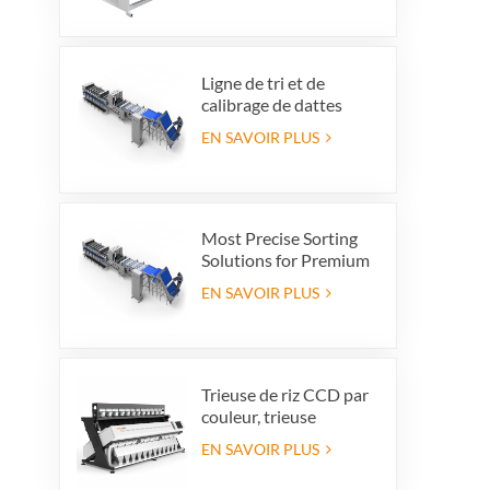
Ligne de tri et de
calibrage de dattes
haut de gamme :
EN SAVOIR PLUS
augmentez la valeur de
vos produits et vos
bénéfices à
l'exportation.
Most Precise Sorting
Solutions for Premium
Quality Dates, Date
EN SAVOIR PLUS
Grader powered by
VSEE AI technology
Trieuse de riz CCD par
couleur, trieuse
automatique de riz en
EN SAVOIR PLUS
grains, trieuse de riz par
forme, 12 goulottes