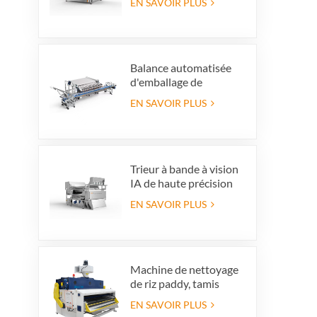
EN SAVOIR PLUS
couleur de couleur
haute capacité pour la
production de
recyclage en verre
Balance automatisée
d'emballage de
myrtilles avec système
EN SAVOIR PLUS
de rejet intégré,
permettant de gagner
du temps et
d'économiser la main-
d'œuvre
Trieur à bande à vision
IA de haute précision
EN SAVOIR PLUS
Machine de nettoyage
de riz paddy, tamis
vibrant de nettoyage,
EN SAVOIR PLUS
nettoyeur vibrant