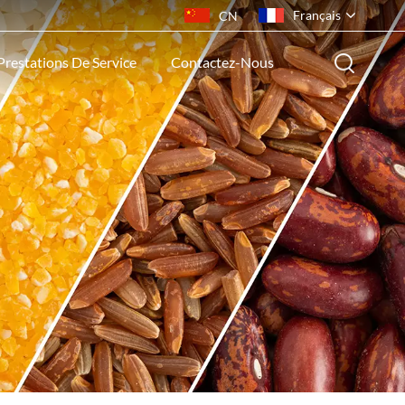
Français
CN
Prestations De Service
Contactez-Nous
English
français
русский
español
português
ไทย
Indonesia
Tiếng việt