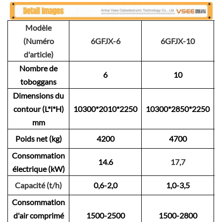
Modèle
(Numéro
6GFJX-6
6GFJX-10
d'article)
Nombre de
6
10
toboggans
Dimensions du
contour (L*l*H)
10300*2010*2250
10300*2850*2250
mm
Poids net (kg)
4200
4700
Consommation
14.6
17,7
électrique (kW)
Capacité (t/h)
0,6-2,0
1,0-3,5
Consommation
d'air comprimé
1500-2500
1500-2800