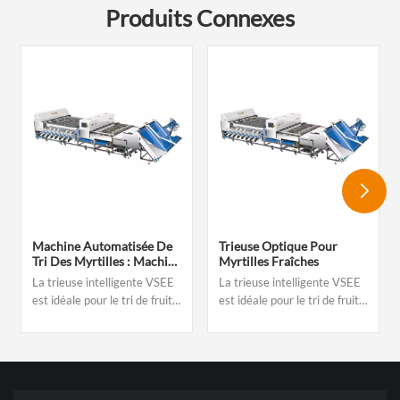
Produits Connexes
Machine Automatisée De
Trieuse Optique Pour
Tri Des Myrtilles : Machine
Myrtilles Fraîches
De Tri Des Myrtilles Basée
La trieuse intelligente VSEE
La trieuse intelligente VSEE
Sur L’IA Et L’apprentissage
est idéale pour le tri de fruits
est idéale pour le tri de fruits
Profond
et légumes tels que les
et légumes tels que les
châtaignes, les cerneaux de
châtaignes, les cerneaux de
châtaignes, les myrtilles, les
châtaignes, les myrtilles, les
tomates cerises, les
tomates cerises, les
aubépines, les noisettes, les
aubépines, les noisettes, les