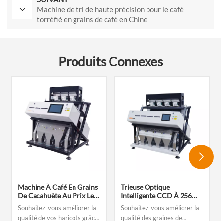
Machine de tri de haute précision pour le café
torréfié en grains de café en Chine
Produits Connexes
Machine À Café En Grains
Trieuse Optique
De Cacahuète Au Prix Le
Intelligente CCD À 256
Plus Avantageux, Sélection
Canaux Pour Graines De
Souhaitez-vous améliorer la
Souhaitez-vous améliorer la
De Couleur, 192 Canaux
Sésame Décortiquées (tri
qualité de vos haricots grâce
qualité des graines de
Par Couleur)