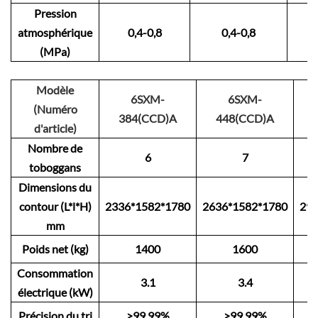
Pression
atmosphérique
0,4-0,8
0,4-0,8
(MPa)
Modèle
6SXM-
6SXM-
(Numéro
384(CCD)A
448(CCD)A
d'article)
Nombre de
6
7
toboggans
Dimensions du
contour (L*l*H)
2336*1582*1780
2636*1582*1780
293
mm
Poids net (kg)
1400
1600
Consommation
3.1
3.4
électrique (kW)
Précision du tri
>99,99%
>99,99%