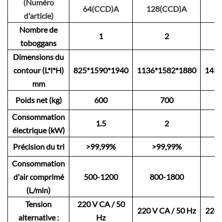
(Numéro
64(CCD)A
128(CCD)A
1
d'article)
Nombre de
1
2
toboggans
Dimensions du
contour (L*l*H)
825*1590*1940
1136*1582*1880
1436
mm
Poids net (kg)
600
700
Consommation
1.5
2
électrique (kW)
Précision du tri
>99,99%
>99,99%
Consommation
d'air comprimé
500-1200
800-1800
1
(L/min)
Tension
220 V CA / 50
220 V CA / 50 Hz
220 
alternative :
Hz