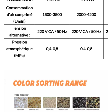
Consommation
d'air comprimé
1800-3800
2000-4200
(L/min)
Tension
220 V CA / 50 Hz
220 V CA / 50 Hz
220
alternative :
Pression
atmosphérique
0,4-0,8
0,4-0,8
(MPa)