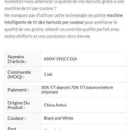
Souhaitez-vous améliorer la qualité de vos haricots grâce à une
machine de tri par couleur ?
Ne manquez pas d'utiliser cette technologie de pointe
machine
intelligente de tri des haricots par couleur
pour améliorer la
qualité de vos grains, obtenir un contrôle qualité parfait avec
moins d'efforts et une constance ultra-élevée.
Numéro
6SXM-192(CCD)A
D'article :
Commande
1 set
(MOQ) :
30% T/T deposit 70% T/T balance before
Paiement :
shipment
Origine Du
China Anhui
Produit :
Couleur :
Black and White
Port