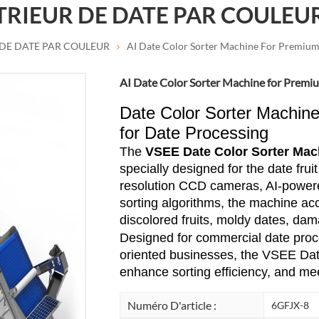
TRIEUR DE DATE PAR COULEU
 DE DATE PAR COULEUR
AI Date Color Sorter Machine For Premium
AI Date Color Sorter Machine for Premi
Date Color Sorter Machine 
for Date Processing
The
VSEE Date Color Sorter Mac
specially designed for the date frui
resolution CCD cameras, AI-powered
sorting algorithms, the machine acc
discolored fruits, moldy dates, dam
Designed for commercial date proces
oriented businesses, the VSEE Date
enhance sorting efficiency, and mee
Numéro D'article :
6GFJX-8