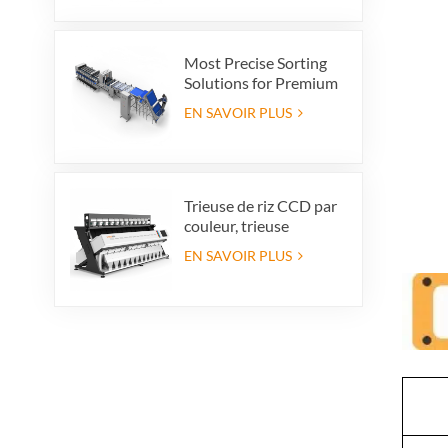
vos produits et vos
bénéfices à
l'exportation.
Most Precise Sorting
Solutions for Premium
Quality Dates, Date
EN SAVOIR PLUS
Grader powered by
VSEE AI technology
Trieuse de riz CCD par
couleur, trieuse
automatique de riz en
EN SAVOIR PLUS
grains, trieuse de riz par
forme, 12 goulottes