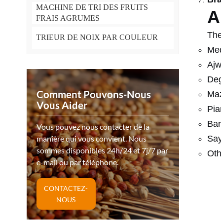
MACHINE DE TRI DES FRUITS
A
FRAIS AGRUMES
The
TRIEUR DE NOIX PAR COULEUR
Med
Ajw
Deg
Comment Pouvons-Nous
Maz
Vous Aider
Pia
Bar
Vous pouvez nous contacter de la
manière qui vous convient. Nous
Say
sommes disponibles 24h/24 et 7j/7 par
Oth
e-mail ou par téléphone.
CONTACTEZ-
NOUS