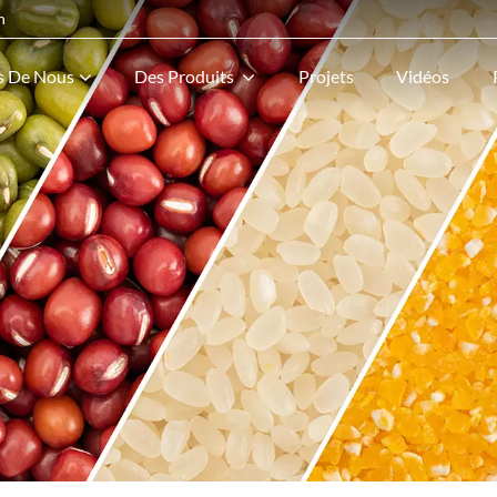
n
s De Nous
Des Produits
Projets
Vidéos