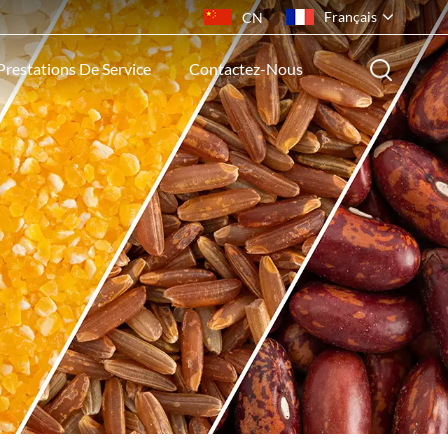
Français
CN
Prestations De Service
Contactez-Nous
English
français
русский
español
português
ไทย
Indonesia
Tiếng việt