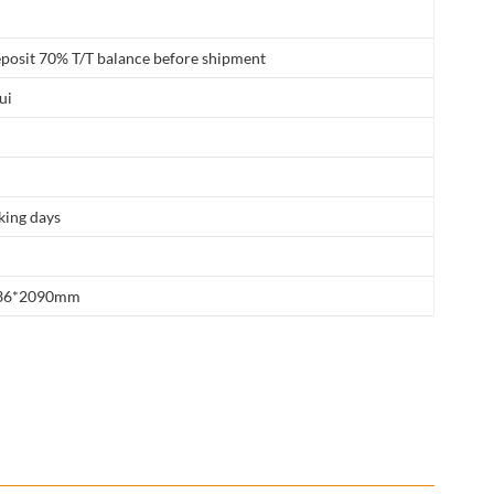
posit 70% T/T balance before shipment
ui
king days
36*2090mm