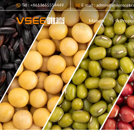
Tél : +8613655554449
E-mail : admin@visionsort.c
À Propo
Maison