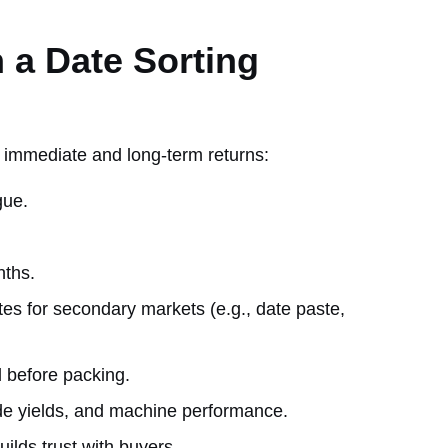
n a Date Sorting
 immediate and long-term returns:
gue.
nths.
tes for secondary markets (e.g., date paste,
 before packing.
de yields, and machine performance.
uilds trust with buyers.