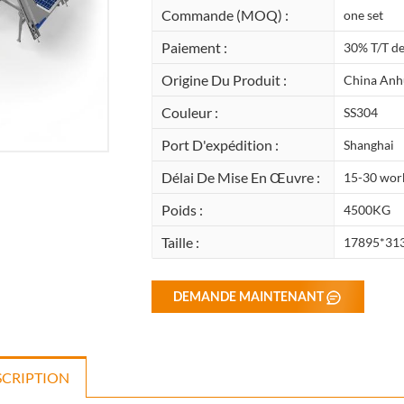
Commande (MOQ) :
one set
Paiement :
30% T/T de
Origine Du Produit :
China Anh
Couleur :
SS304
Port D'expédition :
Shanghai
Délai De Mise En Œuvre :
15-30 wor
Poids :
4500KG
Taille :
17895*31
DEMANDE MAINTENANT
SCRIPTION