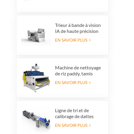
de rejet intégré,
permettant de gagner
du temps et
d'économiser la main-
d'œuvre
Trieur à bande à vision
IA de haute précision
EN SAVOIR PLUS
Machine de nettoyage
de riz paddy, tamis
vibrant de nettoyage,
EN SAVOIR PLUS
nettoyeur vibrant
Ligne de tri et de
calibrage de dattes
haut de gamme :
EN SAVOIR PLUS
augmentez la valeur de