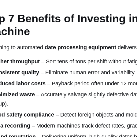
p 7 Benefits of Investing i
chine
hing to automated
date processing equipment
delivers
gher throughput
– Sort tens of tons per shift without fati
sistent quality
– Eliminate human error and variability.
duced labor costs
– Payback period often under 12 mo
nimized waste
– Accurately salvage slightly defective da
up).
od safety compliance
– Detect foreign objects and mold
a recording
– Modern machines track defect rates, gra
nd reputation
– Delivering uniform, high-quality dates b