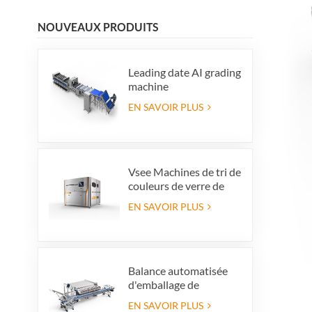
NOUVEAUX PRODUITS
Leading date AI grading
machine
EN SAVOIR PLUS
Vsee Machines de tri de
couleurs de verre de
couleur de couleur de
EN SAVOIR PLUS
couleur de couleur
haute capacité pour la
production de
recyclage en verre
Balance automatisée
d'emballage de
myrtilles avec système
EN SAVOIR PLUS