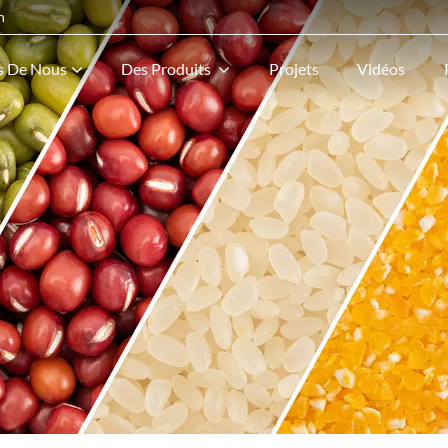
n
s De Nous
Des Produits
Projets
Vidéos