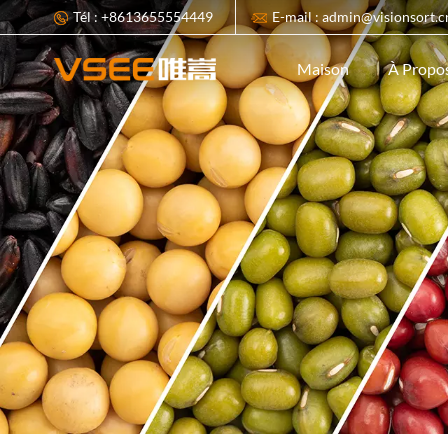
Tél : +8613655554449
E-mail : admin@visionsort.c
À Propo
Maison