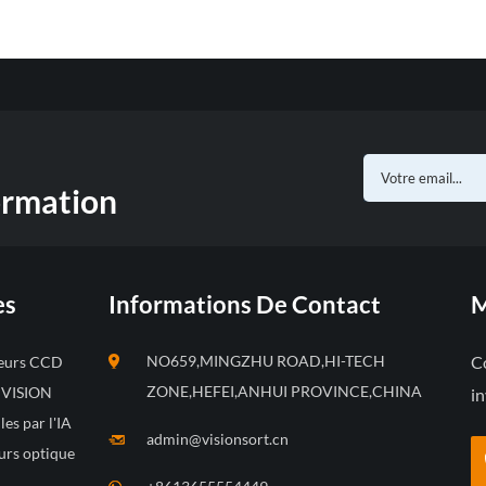
ormation
es
Informations De Contact
M
NO659,MINGZHU ROAD,HI-TECH
Co
leurs CCD
ZONE,HEFEI,ANHUI PROVINCE,CHINA
s VISION
in
les par l'IA
admin@visionsort.cn
urs optique