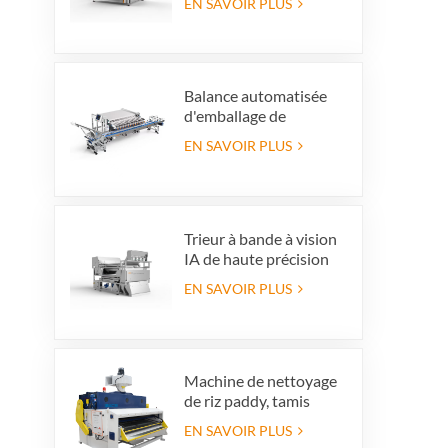
EN SAVOIR PLUS
couleur de couleur
haute capacité pour la
production de
recyclage en verre
Balance automatisée
d'emballage de
myrtilles avec système
EN SAVOIR PLUS
de rejet intégré,
permettant de gagner
du temps et
d'économiser la main-
d'œuvre
Trieur à bande à vision
IA de haute précision
EN SAVOIR PLUS
Machine de nettoyage
de riz paddy, tamis
vibrant de nettoyage,
EN SAVOIR PLUS
nettoyeur vibrant