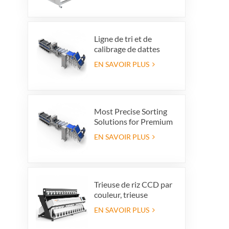
Ligne de tri et de
calibrage de dattes
haut de gamme :
EN SAVOIR PLUS
augmentez la valeur de
vos produits et vos
bénéfices à
l'exportation.
Most Precise Sorting
Solutions for Premium
Quality Dates, Date
EN SAVOIR PLUS
Grader powered by
VSEE AI technology
Trieuse de riz CCD par
couleur, trieuse
automatique de riz en
EN SAVOIR PLUS
grains, trieuse de riz par
forme, 12 goulottes