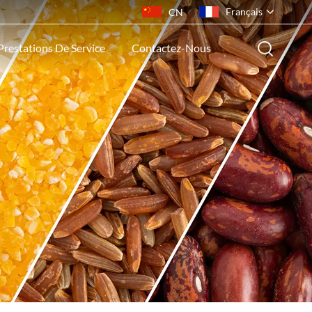
Français
CN
Prestations De Service
Contactez-Nous
English
français
русский
español
português
ไทย
Indonesia
Tiếng việt