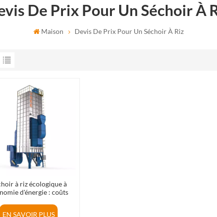
vis De Prix Pour Un Séchoir À 
Maison
Devis De Prix Pour Un Séchoir À Riz
hoir à riz écologique à
nomie d'énergie : coûts
loitation réduits, meilleur
our sur investissement
EN SAVOIR PLUS