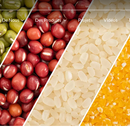
n
s De Nous
Des Produits
Projets
Vidéos