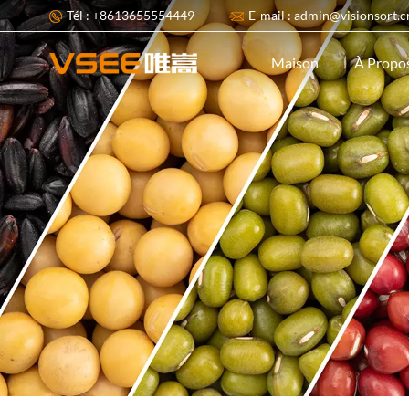
Tél : +8613655554449
E-mail : admin@visionsort.c
À Propo
Maison