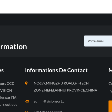
ormation
es
Informations De Contact
M
NO659,MINGZHU ROAD,HI-TECH
Co
leurs CCD
ZONE,HEFEI,ANHUI PROVINCE,CHINA
s VISION
in
les par l'IA
admin@visionsort.cn
urs optique