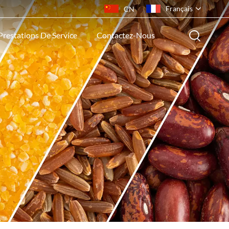
Français
CN
Prestations De Service
Contactez-Nous
English
français
русский
español
português
ไทย
Indonesia
Tiếng việt