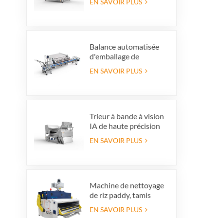
EN SAVOIR PLUS
couleur de couleur
haute capacité pour la
production de
recyclage en verre
Balance automatisée
d'emballage de
myrtilles avec système
EN SAVOIR PLUS
de rejet intégré,
permettant de gagner
du temps et
d'économiser la main-
d'œuvre
Trieur à bande à vision
IA de haute précision
EN SAVOIR PLUS
Machine de nettoyage
de riz paddy, tamis
vibrant de nettoyage,
EN SAVOIR PLUS
nettoyeur vibrant