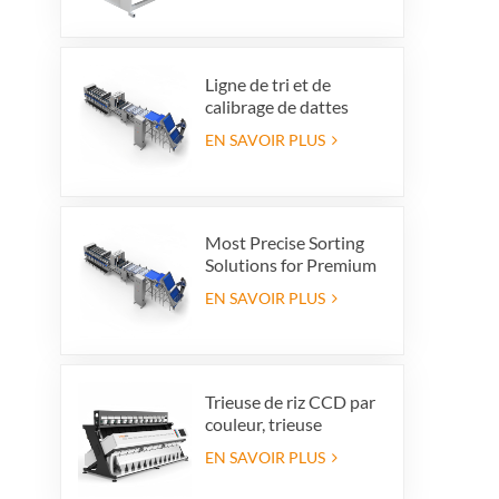
Ligne de tri et de
calibrage de dattes
haut de gamme :
EN SAVOIR PLUS
augmentez la valeur de
vos produits et vos
bénéfices à
l'exportation.
Most Precise Sorting
Solutions for Premium
Quality Dates, Date
EN SAVOIR PLUS
Grader powered by
VSEE AI technology
Trieuse de riz CCD par
couleur, trieuse
automatique de riz en
EN SAVOIR PLUS
grains, trieuse de riz par
forme, 12 goulottes