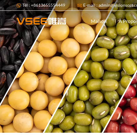
Tél : +8613655554449
E-mail : admin@visionsort.c
À Propo
Maison