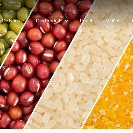
n
s De Nous
Des Produits
Projets
Vidéos