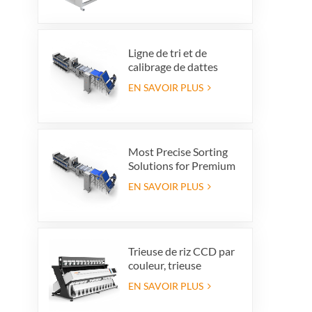
Ligne de tri et de
calibrage de dattes
haut de gamme :
EN SAVOIR PLUS
augmentez la valeur de
vos produits et vos
bénéfices à
l'exportation.
Most Precise Sorting
Solutions for Premium
Quality Dates, Date
EN SAVOIR PLUS
Grader powered by
VSEE AI technology
Trieuse de riz CCD par
couleur, trieuse
automatique de riz en
EN SAVOIR PLUS
grains, trieuse de riz par
forme, 12 goulottes