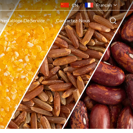
Français
CN
Prestations De Service
Contactez-Nous
English
français
русский
español
português
ไทย
Indonesia
Tiếng việt