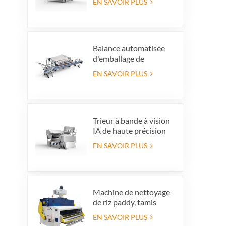
EN SAVOIR PLUS
couleur de couleur
haute capacité pour la
production de
recyclage en verre
Balance automatisée
d'emballage de
myrtilles avec système
EN SAVOIR PLUS
de rejet intégré,
permettant de gagner
du temps et
d'économiser la main-
d'œuvre
Trieur à bande à vision
IA de haute précision
EN SAVOIR PLUS
Machine de nettoyage
de riz paddy, tamis
vibrant de nettoyage,
EN SAVOIR PLUS
nettoyeur vibrant