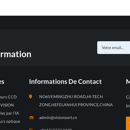
ormation
es
Informations De Contact
M
NO659,MINGZHU ROAD,HI-TECH
Co
leurs CCD
ZONE,HEFEI,ANHUI PROVINCE,CHINA
s VISION
in
les par l'IA
admin@visionsort.cn
urs optique