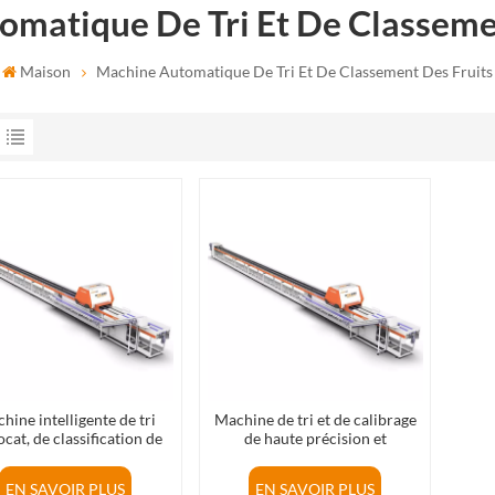
matique De Tri Et De Classeme
Maison
Machine Automatique De Tri Et De Classement Des Fruits
hine intelligente de tri
Machine de tri et de calibrage
ocat, de classification de
de haute précision et
taille et d'inspection
intelligente pour mandarines
d'apparence
vertes et oranges dans
EN SAVOIR PLUS
EN SAVOIR PLUS
l'industrie du tri des fruits