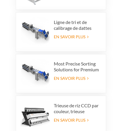
Ligne de tri et de
calibrage de dattes
haut de gamme :
EN SAVOIR PLUS
augmentez la valeur de
vos produits et vos
bénéfices à
l'exportation.
Most Precise Sorting
Solutions for Premium
Quality Dates, Date
EN SAVOIR PLUS
Grader powered by
VSEE AI technology
Trieuse de riz CCD par
couleur, trieuse
automatique de riz en
EN SAVOIR PLUS
grains, trieuse de riz par
forme, 12 goulottes