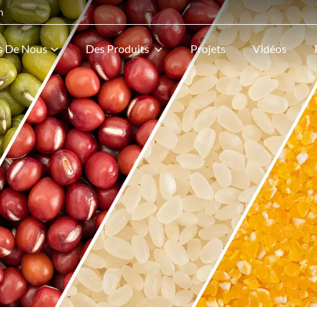
n
s De Nous
Des Produits
Projets
Vidéos