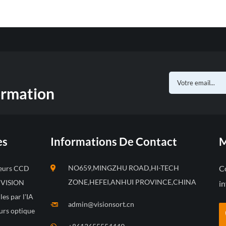
ormation
es
Informations De Contact
M
NO659,MINGZHU ROAD,HI-TECH
Co
leurs CCD
ZONE,HEFEI,ANHUI PROVINCE,CHINA
s VISION
in
les par l'IA
admin@visionsort.cn
urs optique