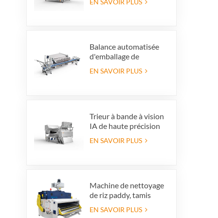
EN SAVOIR PLUS
couleur de couleur
haute capacité pour la
production de
recyclage en verre
Balance automatisée
d'emballage de
myrtilles avec système
EN SAVOIR PLUS
de rejet intégré,
permettant de gagner
du temps et
d'économiser la main-
d'œuvre
Trieur à bande à vision
IA de haute précision
EN SAVOIR PLUS
Machine de nettoyage
de riz paddy, tamis
vibrant de nettoyage,
EN SAVOIR PLUS
nettoyeur vibrant