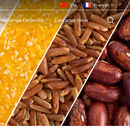
Français
CN
Prestations De Service
Contactez-Nous
English
français
русский
español
português
ไทย
Indonesia
Tiếng việt