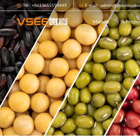
Tél : +8613655554449
E-mail : admin@visionsort.c
À Propo
Maison