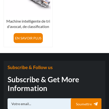
Machine intelligente de tri
d'avocat, de classification
de taille et d'inspection
d'apparence
EN SAVOIR PLUS
Subscribe & Follow us
Subscribe & Get More
Information
Soumettre