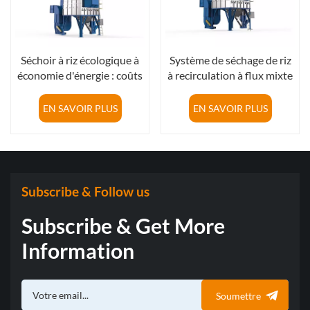
Séchoir à riz écologique à
Système de séchage de riz
économie d'énergie : coûts
à recirculation à flux mixte
d'exploitation réduits,
- Haute performance pour
meilleur retour sur
rizeries
EN SAVOIR PLUS
EN SAVOIR PLUS
investissement
Subscribe & Follow us
Subscribe & Get More
Information
Soumettre