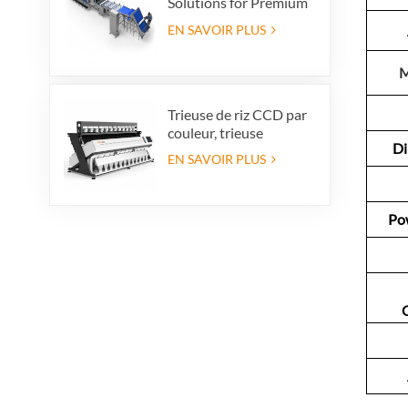
Solutions for Premium
Quality Dates, Date
EN SAVOIR PLUS
Grader powered by
VSEE AI technology
M
Trieuse de riz CCD par
couleur, trieuse
D
automatique de riz en
EN SAVOIR PLUS
grains, trieuse de riz par
forme, 12 goulottes
Po