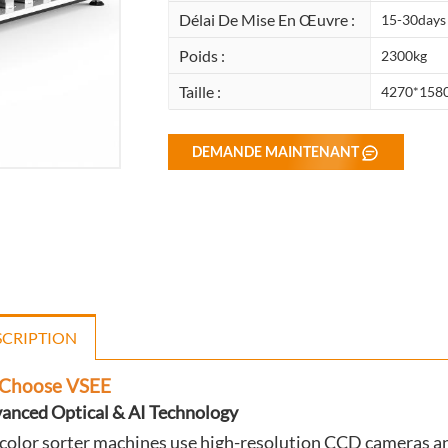
Délai De Mise En Œuvre :
15-30days
Poids :
2300kg
Taille :
4270*158
DEMANDE MAINTENANT
SCRIPTION
Choose VSEE
vanced Optical & AI Technology
color sorter machines use high-resolution CCD cameras and 