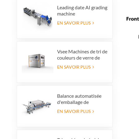
Leading date AI grading
machine
EN SAVOIR PLUS
Vsee Machines de tri de
couleurs de verre de
couleur de couleur de
EN SAVOIR PLUS
couleur de couleur
haute capacité pour la
production de
recyclage en verre
Balance automatisée
d'emballage de
myrtilles avec système
EN SAVOIR PLUS
de rejet intégré,
permettant de gagner
du temps et
d'économiser la main-