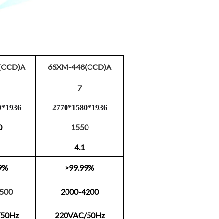
(CCD)A
6SXM-448(CCD)A
7
0
*
193
6
2770
*
1
580
*
1
936
0
1550
4.1
9%
>99.99%
500
2000-4200
/50Hz
220VAC/50Hz