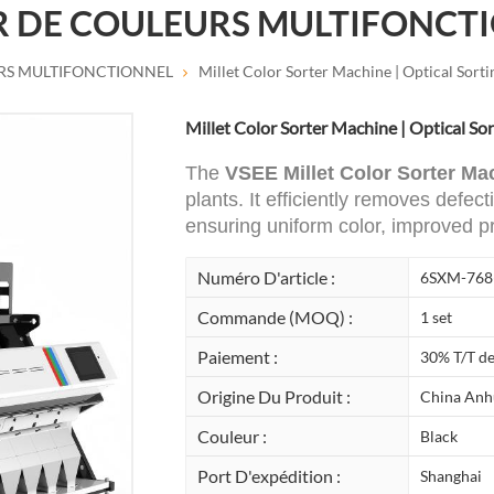
R DE COULEURS MULTIFONCT
RS MULTIFONCTIONNEL
Millet Color Sorter Machine | Optical Sort
Millet Color Sorter Machine | Optical So
The
VSEE Millet Color Sorter Ma
plants. It efficiently removes defect
ensuring uniform color, improved p
Numéro D'article :
6SXM-768
Commande (MOQ) :
1 set
Paiement :
30% T/T de
Origine Du Produit :
China Anh
Couleur :
Black
Port D'expédition :
Shanghai