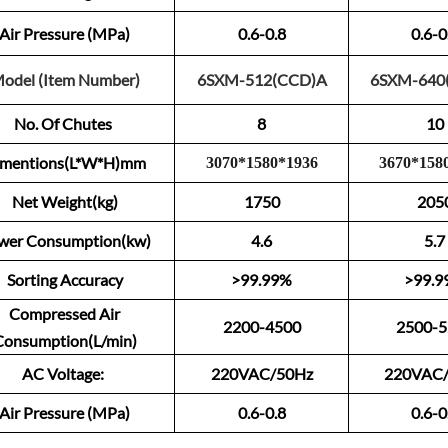
Air Pressure (MPa)
0.6-0.8
0.6-0
odel (Item Number)
6SXM-512(CCD)A
6SXM-640
No. Of Chutes
8
10
imentions(L*W*H)mm
3
0
70
*
1
580
*
1
9
3
6
3670
*
15
8
Net Weight(kg)
1750
205
wer Consumption(kw)
4.6
5.7
Sorting Accuracy
>99.99%
>99.9
Compressed Air
2200-4500
2500-5
Consumption(L/min)
AC Voltage:
220VAC/50Hz
220VAC
Air Pressure (MPa)
0.6-0.8
0.6-0