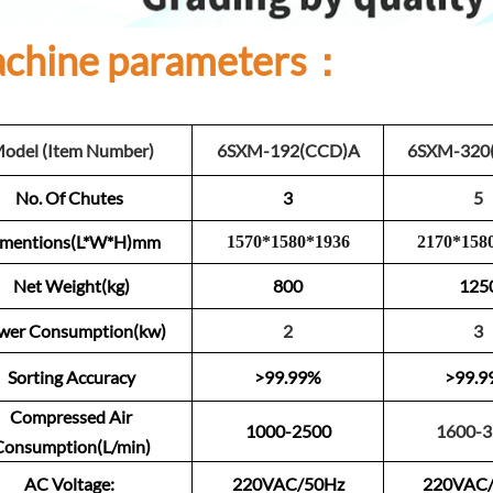
chine parameters：
odel (Item Number)
6SXM-192(CCD)A
6SXM-320
No. Of Chutes
3
5
imentions(L*W*H)mm
1570
*
1
580
*
1
93
6
2
1
70
*
1
58
Net Weight(kg)
800
125
wer Consumption(kw)
2
3
Sorting Accuracy
>99.99%
>99.9
Compressed Air
1000-2500
1600-3
Consumption(L/min)
AC Voltage:
220VAC/50Hz
220VAC