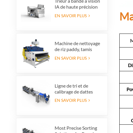
d'œuvre
Trieur à bande à vision
IA de haute précision
Ma
EN SAVOIR PLUS
M
Machine de nettoyage
de riz paddy, tamis
vibrant de nettoyage,
EN SAVOIR PLUS
nettoyeur vibrant
D
Ligne de tri et de
Po
calibrage de dattes
haut de gamme :
EN SAVOIR PLUS
augmentez la valeur de
vos produits et vos
bénéfices à
l'exportation.
Most Precise Sorting