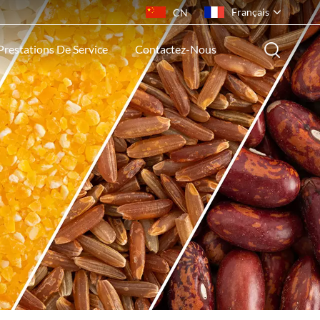
Français
CN
Prestations De Service
Contactez-Nous
English
français
русский
español
português
ไทย
Indonesia
Tiếng việt