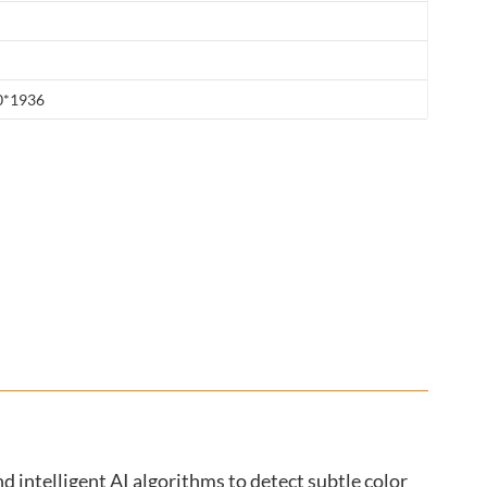
0*1936
intelligent AI algorithms to detect subtle color