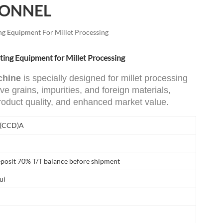
IONNEL
العربية
فارسی
ing Equipment For Millet Processing
rting Equipment for Millet Processing
chine
is specially designed for millet processing
ive grains, impurities, and foreign materials,
roduct quality, and enhanced market value.
(CCD)A
posit 70% T/T balance before shipment
ui