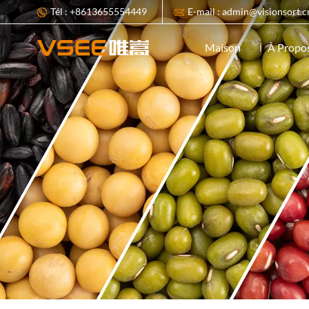
Tél : +8613655554449
E-mail : admin@visionsort.c
À Propo
Maison