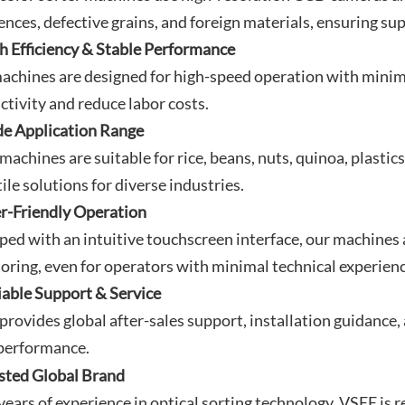
ences, defective grains, and foreign materials, ensuring su
gh Efficiency & Stable Performance
achines are designed for high-speed operation with minima
ctivity and reduce labor costs.
de Application Range
machines are suitable for rice, beans, nuts, quinoa, plasti
ile solutions for diverse industries.
er-Friendly Operation
ped with an intuitive touchscreen interface, our machines
oring, even for operators with minimal technical experienc
liable Support & Service
provides global after-sales support, installation guidance
performance.
usted Global Brand
years of experience in optical sorting technology, VSEE is 