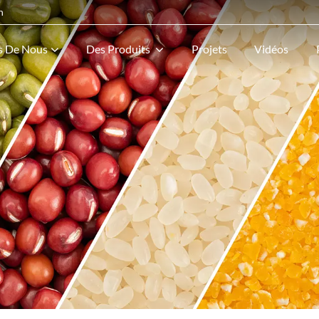
n
s De Nous
Des Produits
Projets
Vidéos