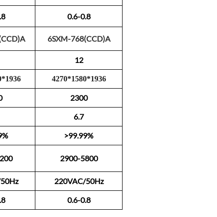
.8
0.6-0.8
(CCD)A
6SXM-768(CCD)A
12
0
*
1
9
3
6
4
2
7
0
*
1580
*
1936
0
2300
6.7
9%
>99.99%
200
2900-5800
/50Hz
220VAC/50Hz
.8
0.6-0.8